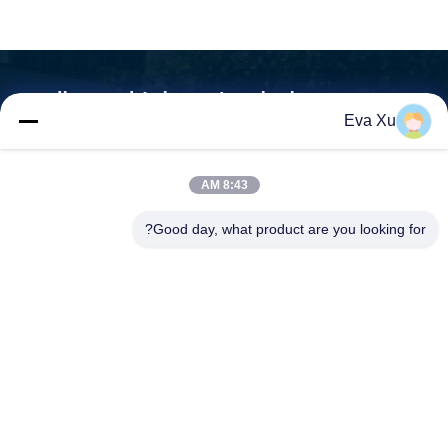
اتصل بـ (مينجيوان) لمعرفة المزيد
Eva Xu
نحن لسنا مجرد موردي آلات نحن شركاءك الاحتياجات هي مهمتنا
8:43 AM

عنوان:رقم 1588, طريق هومينغ, شارع فاييون, مدينة رويان
Good day, what product are you looking for?
مقاطعة تشيجيانغ - 325200 الصين
اتصل بنا
الهاتف:
+86-0577-58107387