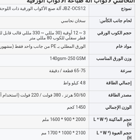
النحاسي لأكواب آلة طباعة الأكواب الورقية
نموذج
JBZ-OCS12 آلة صنع الأكواب الورقية ذات اللوحة الواحدة بسرعة متوسطة
لحام جانب الكأس:
سخان نحاسي
حجم الكوب الورقي
قطر سفلي للكوب 80 مللي متر
مواد خام
الورق المطلي بـ PE من جانب واحد فقط (مشهور لأكواب المشروبات الساخنة)
وزن الورق المناسب
140gsm-250 GSM
سرعة
65-75 قطعة / دقيقة
إجمالي الطاقة
4.8 كيلو واط
مصدر الطاقة
50/60 هرتز ، 380 فولت / 220 فولت (استخدام أفضل 380 فولت ، 3 مراحل) أو متطلبات طاقة خاصة.
الوزن الإجمالي
1450 كجم
حجم الماكينة (L * W *
2000 * 900 * 1600 ملم
H)
حجم العبوة (L * W *
2100 * 1000 * 1700 مم
H)