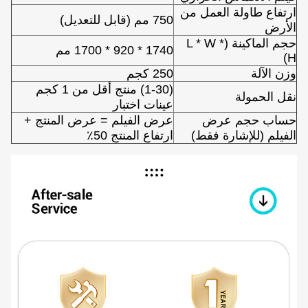
ارتفاع طاولة العمل من
750 مم (قابل للتعديل)
الأرض
حجم الماكينة (L * W *
1740 * 920 * 1700 مم
H)
وزن الآلة
250 كجم
(1-30) منتج أقل من 1 كجم
نقل الحمولة
عينات اختبار
حساب حجم عرض
عرض الفيلم = عرض المنتج +
الفيلم (للإشارة فقط)
ارتفاع المنتج 50٪