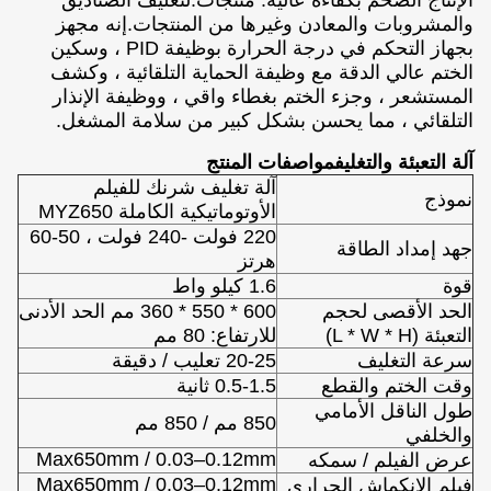
الإنتاج الضخم بكفاءة عالية. منتجات.لتغليف الصناديق
والمشروبات والمعادن وغيرها من المنتجات.إنه مجهز
بجهاز التحكم في درجة الحرارة بوظيفة PID ، وسكين
الختم عالي الدقة مع وظيفة الحماية التلقائية ، وكشف
المستشعر ، وجزء الختم بغطاء واقي ، ووظيفة الإنذار
التلقائي ، مما يحسن بشكل كبير من سلامة المشغل.
آلة التعبئة والتغليف
مواصفات المنتج
آلة تغليف شرنك للفيلم
نموذج
الأوتوماتيكية الكاملة MYZ650
220 فولت -240 فولت ، 50-60
جهد إمداد الطاقة
هرتز
قوة
1.6 كيلو واط
الحد الأقصى لحجم
600 * 550 * 360 مم الحد الأدنى
التعبئة (L * W * H)
للارتفاع: 80 مم
سرعة التغليف
20-25 تعليب / دقيقة
وقت الختم والقطع
0.5-1.5 ثانية
طول الناقل الأمامي
850 مم / 850 مم
والخلفي
Max650mm / 0.03–0.12mm
عرض الفيلم / سمكه
Max650mm / 0.03–0.12mm
فيلم الانكماش الحراري