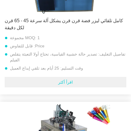
كامل تلقائي ليزر فضة قرن قرن يشكل آلة سرعة 45 - 65 قرن
لكل دقيقة
1 مجموعة
MOQ:
Price:
قابل للتفاوض
تفاصيل التغليف:
تصدير حالة خشبية القياسية، تحتاج أولا التعبئة يتقلص
الفيلم
وقت التسليم:
25 أيام بعد تلقي إيداع العميل
شروط الدفع:
L/C, D/A, D/P, T/T, إتحاد غربيّ, MoneyGram
اقرأ أكثر
القدرة على العرض:
مجموعات 30 كل شهر
اسم المنتج:
آلة تشكيل القرن الورقي
نموذج رقم::
آلة تشكيل القرن الورقي النموذجي PPH
الجهد االكهربى:
220 فولت / 380 فولت 50 هرتز أو جهد خاص آخر
قوة:
1.5 كيلو واط
الوزن الكلي:
450 كجم