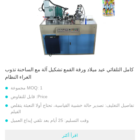
سرعة:
45-65 قطعة / دقيقة
المواد:
الورق المطلي بـ PE (يمكن غلقه بالموجات فوق الصوتية) ،
الورق المقوى الرمادي ، الورق المقوى العاجي ، إ
تلقائي:
كامل تلقائي
إبراز:
آلة تصنيع المنتجات الورقية
,
آلة الأكمام المخروطية
,
آلة إنتاج القرن الورقي 1500 واط
كامل التلقائي عيد ميلاد ورقة القمع تشكيل آلة مع الساخنة تذوب
الغراء النظام
1 مجموعة
MOQ:
Price:
قابل للتفاوض
تفاصيل التغليف:
تصدير حالة خشبية القياسية، تحتاج أولا التعبئة يتقلص
الفيلم
وقت التسليم:
25 أيام بعد تلقي إيداع العميل
شروط الدفع:
L/C, D/A, D/P, T/T, إتحاد غربيّ, MoneyGram
اقرأ أكثر
القدرة على العرض:
مجموعات 30 كل شهر