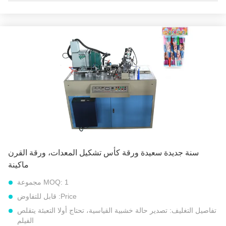
نموذج رقم::
آلة تشكيل القرن الورقي النموذجي PPH
الجهد االكهربى:
220 فولت / 380 فولت 50 هرتز أو جهد خاص آخر
قوة:
1.5 كيلو واط
آلة الدعم:
ضاغط الهواء
وظيفة:
الساخنة تذوب الغراء ورقة الختم القرن
حجم القرن:
اتبع متطلبات العميل
إبراز:
آلة تصنيع المنتجات الورقية
,
آلة الورق المخروطي
,
آلة تشكيل قمع ورق عيد الميلاد
سنة جديدة سعيدة ورقة كأس تشكيل المعدات، ورقة القرن
ماكينة
1 مجموعة
MOQ:
Price:
قابل للتفاوض
تفاصيل التغليف:
تصدير حالة خشبية القياسية، تحتاج أولا التعبئة يتقلص
الفيلم