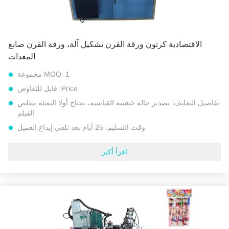
الاقتصادية كرتون ورقة القرن تشكيل آلة، ورقة القرن صانع
المعدات
1 مجموعة
MOQ:
Price:
قابل للتفاوض
تفاصيل التغليف:
تصدير حالة خشبية القياسية، تحتاج أولا التعبئة يتقلص
الفيلم
وقت التسليم:
25 أيام بعد تلقي إيداع العميل
شروط الدفع:
L/C, D/A, D/P, T/T, إتحاد غربيّ, MoneyGram
اقرأ أكثر
القدرة على العرض:
مجموعات 30 كل شهر
نموذج رقم::
آلة تشكيل القرن الورقي النموذجي PPH
الجهد االكهربى:
220 فولت / 380 فولت 50 هرتز أو جهد خاص آخر
قوة:
1.5 كيلو واط
سرعة:
45-65 قطعة / دقيقة
ضمان:
سنتان