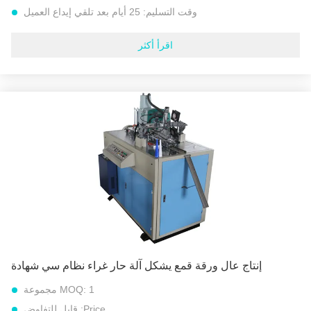
وقت التسليم:
25 أيام بعد تلقي إيداع العميل
شروط الدفع:
L/C, D/A, D/P, T/T, إتحاد غربيّ, MoneyGram
اقرأ أكثر
القدرة على العرض:
مجموعات 30 كل شهر
نموذج رقم::
آلة تشكيل القرن الورقي النموذجي PPH
الجهد االكهربى:
220 فولت / 380 فولت 50 هرتز أو جهد خاص آخر
قوة:
1.5 كيلو واط
الوزن الكلي:
450 كجم
اللون:
لون مسحوق أزرق أو مخصص
حجم العبوة:
1650 * 1200 * 1800 ملم
إبراز:
آلة الأكمام المخروطية
,
آلة الورق المخروطي
,
آلة صنع بوق الورق المقوى
إنتاج عال ورقة قمع يشكل آلة حار غراء نظام سي شهادة
1 مجموعة
MOQ:
Price:
قابل للتفاوض