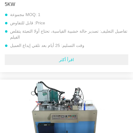
5KW
1 مجموعة
MOQ:
Price:
قابل للتفاوض
تفاصيل التغليف:
تصدير حالة خشبية القياسية، تحتاج أولا التعبئة يتقلص
الفيلم
وقت التسليم:
25 أيام بعد تلقي إيداع العميل
شروط الدفع:
L/C, D/A, D/P, T/T, إتحاد غربيّ, MoneyGram
اقرأ أكثر
القدرة على العرض:
مجموعات 30 كل شهر
اسم المنتج:
آلة تشكيل القرن الورقي
نموذج رقم::
آلة تشكيل القرن الورقي النموذجي PPH
الجهد االكهربى:
220 فولت / 380 فولت 50 هرتز أو جهد خاص آخر
حجم القرن:
اتبع متطلبات العميل
سرعة:
45-65 قطعة / دقيقة
المواد:
الورق المطلي بـ PE (يمكن غلقه بالموجات فوق الصوتية) ،
الورق المقوى الرمادي ، الورق المقوى العاجي ، إ
إبراز:
آلة الأكمام المخروطية
,
آلة الورق المخروطي
,
آلة تشكيل القرن الورقي بثلاث مراحل