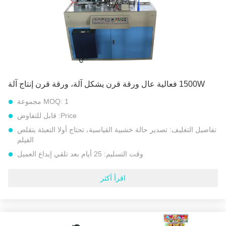
نوع المعالجة:
آلة طي الورق
إبراز:
آلة الأكمام المخروطية
,
آلة الورق المخروطي
,
معدات صانع الورق المقوى الورقي
1500W فعالية عال ورقة قرن يشكل آلة، ورقة قرن إنتاج آلة
1 مجموعة
MOQ:
Price:
قابل للتفاوض
تفاصيل التغليف:
تصدير حالة خشبية القياسية، تحتاج أولا التعبئة يتقلص
الفيلم
وقت التسليم:
25 أيام بعد تلقي إيداع العميل
شروط الدفع:
L/C, D/A, D/P, T/T, إتحاد غربيّ, MoneyGram
اقرأ أكثر
القدرة على العرض:
مجموعات 30 كل شهر
نموذج رقم::
آلة تشكيل القرن الورقي النموذجي PPH
الجهد االكهربى:
220 فولت / 380 فولت 50 هرتز أو جهد خاص آخر
قوة:
1.5 كيلو واط