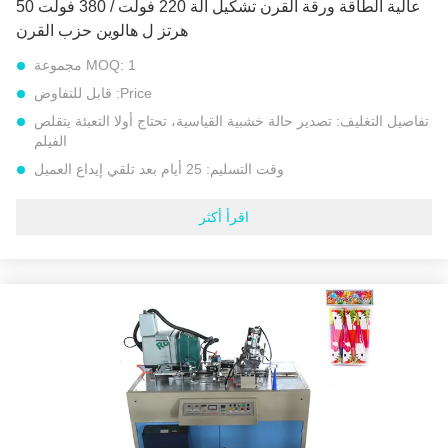
عالية الطاقة ورقة القرن تشكيل آلة 220 فولت / 380 فولت 50
هرتز ل هالوين حزب القرن
1 مجموعة
MOQ:
Price:
قابل للتفاوض
تفاصيل التغليف:
تصدير حالة خشبية القياسية، تحتاج أولا التعبئة يتقلص
الفيلم
وقت التسليم:
25 أيام بعد تلقي إيداع العميل
شروط الدفع:
L/C, D/A, D/P, T/T, إتحاد غربيّ, MoneyGram
اقرأ أكثر
القدرة على العرض:
مجموعات 30 كل شهر
الجهد االكهربى:
220 فولت / 380 فولت 50 هرتز أو جهد خاص آخر
قوة:
1.5 كيلو واط
الوزن الكلي:
450 كجم
وظيفة:
الساخنة تذوب الغراء ورقة الختم القرن
حجم القرن:
اتبع متطلبات العميل
سرعة:
45-65 قطعة / دقيقة
إبراز:
آلة تصنيع المنتجات الورقية
,
آلة الورق المخروطي
,
آلة تشكيل القرن الورقي 220 فولت