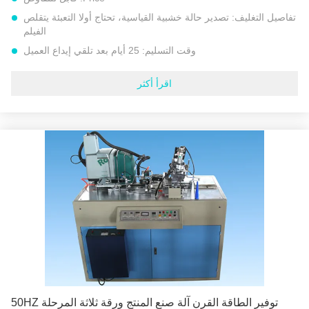
تفاصيل التغليف:
تصدير حالة خشبية القياسية، تحتاج أولا التعبئة يتقلص
الفيلم
وقت التسليم:
25 أيام بعد تلقي إيداع العميل
شروط الدفع:
L/C, D/A, D/P, T/T, إتحاد غربيّ, MoneyGram
اقرأ أكثر
القدرة على العرض:
مجموعات 30 كل شهر
اسم المنتج:
آلة تشكيل القرن الورقي
نموذج رقم::
آلة تشكيل القرن الورقي النموذجي PPH
الجهد االكهربى:
220 فولت / 380 فولت 50 هرتز أو جهد خاص آخر
تلقائي:
كامل تلقائي
ضمان:
سنتان
نوع المعالجة:
آلة طي الورق
إبراز:
آلة تصنيع المنتجات الورقية
,
آلة الورق المخروطي
,
آلة تشكيل قمع الورق ذات الإنتاج العالي
توفير الطاقة القرن آلة صنع المنتج ورقة ثلاثة المرحلة 50HZ