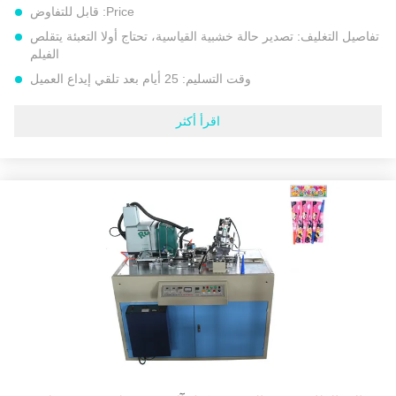
Price:
قابل للتفاوض
تفاصيل التغليف:
تصدير حالة خشبية القياسية، تحتاج أولا التعبئة يتقلص
الفيلم
وقت التسليم:
25 أيام بعد تلقي إيداع العميل
شروط الدفع:
L/C, D/A, D/P, T/T, إتحاد غربيّ, MoneyGram
اقرأ أكثر
القدرة على العرض:
مجموعات 30 كل شهر
الجهد االكهربى:
220 فولت / 380 فولت 50 هرتز أو جهد خاص آخر
قوة:
1.5 كيلو واط
الوزن الكلي:
450 كجم
المواد:
الورق المطلي بـ PE (يمكن غلقه بالموجات فوق الصوتية) ،
الورق المقوى الرمادي ، الورق المقوى العاجي ، إ
تلقائي:
كامل تلقائي
ضمان:
سنتان
إبراز:
آلة الأكمام المخروطية
,
آلة الورق المخروطي
,
آلة صنع القرن الورقي المهنية