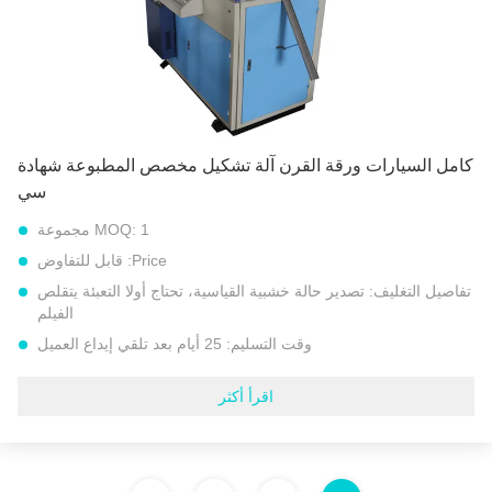
اللون:
لون مسحوق أزرق أو مخصص
إبراز:
آلة تصنيع المنتجات الورقية
,
آلة الأكمام المخروطية
,
65 قرونًا في الدقيقة آلة تشكيل القرن الورقي
كامل السيارات ورقة القرن آلة تشكيل مخصص المطبوعة شهادة
سي
1 مجموعة
MOQ:
Price:
قابل للتفاوض
تفاصيل التغليف:
تصدير حالة خشبية القياسية، تحتاج أولا التعبئة يتقلص
الفيلم
وقت التسليم:
25 أيام بعد تلقي إيداع العميل
شروط الدفع:
L/C, D/A, D/P, T/T, إتحاد غربيّ, MoneyGram
اقرأ أكثر
القدرة على العرض:
مجموعات 30 كل شهر
قوة:
1.5 كيلو واط
الوزن الكلي:
450 كجم