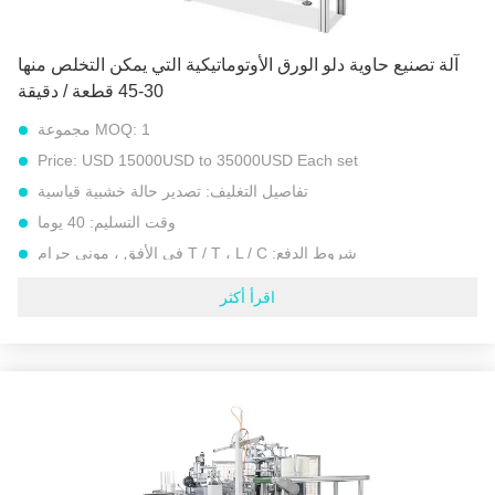
آلة تصنيع دلو الورق 45 قطعة في الدقيقة
,
آلة صنع دلو الورق 30 قطعة في الدقيقة
آلة تصنيع حاوية دلو الورق الأوتوماتيكية التي يمكن التخلص منها
30-45 قطعة / دقيقة
1 مجموعة
MOQ:
Price:
USD 15000USD to 35000USD Each set
تفاصيل التغليف:
تصدير حالة خشبية قياسية
وقت التسليم:
40 يوما
شروط الدفع:
T / T ، L / C في الأفق ، موني جرام
القدرة على العرض:
300 مجموعة في السنة
اقرأ أكثر
نموذج:
آلة دلو الورق الأوتوماتيكية عالية السرعة （نظام التسخين
بالموجات فوق الصوتية）
حجم الكوب الورقي:
20-100 أوقية قوالب قابلة للتبديل） مثل دلو
كنتاكي فرايد تشيكن
مواد خام:
ورق مطلي بـ PE من جانب واحد وجانبين
وزن الورق المناسب:
200 جم - 400 جم
سرعة:
30-45 قطعة / دقيقة