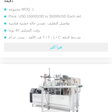
دقيقة
1 مجموعة
MOQ:
Price:
USD 15000USD to 35000USD Each set
تفاصيل التغليف:
تصدير حالة خشبية قياسية
وقت التسليم:
40 يوما
شروط الدفع:
T / T ، L / C في الأفق ، موني جرام
القدرة على العرض:
300 مجموعة في السنة
اقرأ أكثر
نموذج:
آلة دلو الورق الأوتوماتيكية عالية السرعة （نظام التسخين
بالموجات فوق الصوتية）
حجم الكوب الورقي:
20-100 أوقية قوالب قابلة للتبديل） مثل دلو
كنتاكي فرايد تشيكن
مواد خام:
ورق مطلي بـ PE من جانب واحد وجانبين
وزن الورق المناسب:
200 جم - 400 جم
سرعة:
30-45 قطعة / دقيقة
مصدر الطاقة:
50 / 60HZ ， 380V / 440V أفضل استخدام 380V ，
3 Phase） أو متطلبات الطاقة الخاصة.
إبراز:
آلة صنع دلو الورق عالية السرعة
,