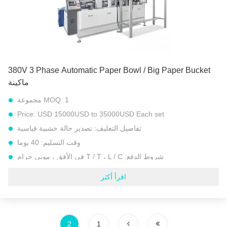
مصدر الطاقة:
50 / 60HZ ， 380V / 440V أفضل استخدام 380V ，
3 Phase） أو متطلبات الطاقة الخاصة.
إجمالي الطاقة:
9.5 كيلو واط
شمال غرب:
3400 كجم
إبراز:
آلة تصنيع حاوية دلو الورق
,
380V 3 Phase Automatic Paper Bowl / Big Paper Bucket
آلة تشكيل دلو الدجاج الورقي القابل للتصرف
,
وحدة تصنيع دلو الفشار الورقي
ماكينة
1 مجموعة
MOQ:
Price:
USD 15000USD to 35000USD Each set
تفاصيل التغليف:
تصدير حالة خشبية قياسية
وقت التسليم:
40 يوما
شروط الدفع:
T / T ، L / C في الأفق ، موني جرام
القدرة على العرض:
300 مجموعة في السنة
اقرأ أكثر
نموذج:
آلة دلو الورق الأوتوماتيكية عالية السرعة （نظام التسخين
بالموجات فوق الصوتية）
حجم الكوب الورقي:
20-100 أوقية قوالب قابلة للتبديل） مثل دلو
كنتاكي فرايد تشيكن
2
1